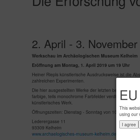
Die Erforschung v
2. April - 3. November
Werkschau im Archäologischen Museum Kelheim
Eröffnung am Montag, 1. April 2019 um 19 Uhr
Heiner Riepls künstlerische Ausdrucksweise ist die Abs
zahlreichen Experimenten.
EU 
Die hier ausgestellten Werke der letzten beiden Jahrz
farbige, teils monochrome Farbfelder verdichten sich
künstlerisches Werk.
This websi
Öffnungszeiten: Dienstag - Sonntag von 10-17 Uhr
using our 
Lederergasse 11
I agree
93309 Kelheim
www.archaelogisches-museum-kelheim.de