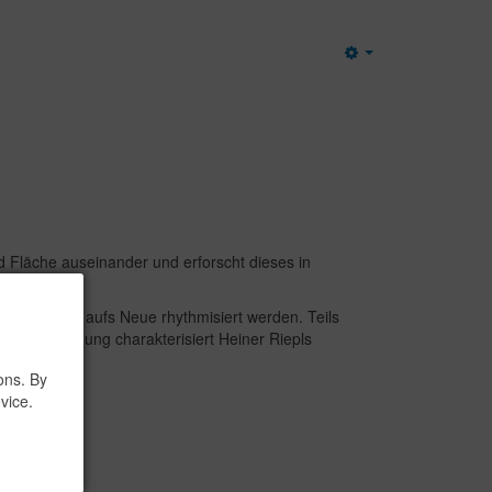
Empty
nd Fläche auseinander und erforscht dieses in
mmer wieder aufs Neue rhythmisiert werden. Teils
os und Ordnung charakterisiert Heiner Riepls
ons. By
vice.