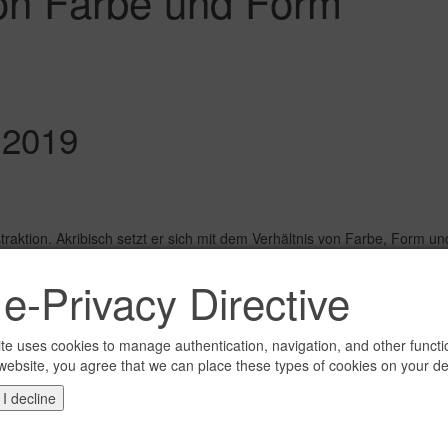
on Farbe und Form
 2019
traktion. Akribisch setzt er sich mit dem Verhältnis von Farbe, Form u
e-Privacy Directive
ehnte zeigen eine facettenreiche Metamorphose von Farbfeldern, die i
 zu (in)formellen Ordnungsstrukturen. Die Gratwanderung zwischen Cha
te uses cookies to manage authentication, navigation, and other functi
website, you agree that we can place these types of cookies on your de
I decline