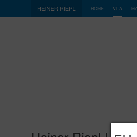
HEINER RIEPL
HOME
VITA
MA
Heiner Riepl | Vita