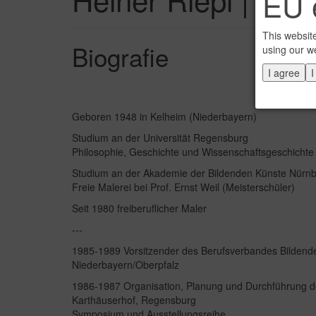
EU e
This websit
Biografie
using our w
I agree
I
Geboren 1948 in Kelheim (Niederbayern)
Studium an der Universität Regensburg
Philosophie, Geschichte und Wissenschaftsgeschichte
Studium an der Akademie der Bildenden Künste Nürn
Freie Malerei bei Prof. Ernst Weil (Meisterschüler)
Seit 1980 freiberuflicher Maler
---
1985-1989 Vorsitzender des Berufsverbandes Bildende
Niederbayern/Oberpfalz
1986-1987 Organisation, Planung und Durchführung d
Karthäuserhof, Regensburg
Symposium und Ausstellungsreihe