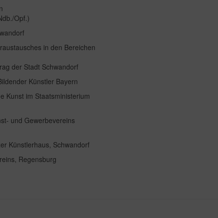
n
Ndb./Opf.)
hwandorf
eraustausches in den Bereichen
ftrag der Stadt Schwandorf
ildender Künstler Bayern
e Kunst im Staatsministerium
nst- und Gewerbevereins
zer Künstlerhaus, Schwandorf
reins, Regensburg