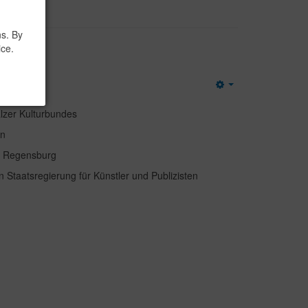
ns. By
gen
ice.
Empty
lzer Kulturbundes
rn
dt Regensburg
Staatsregierung für Künstler und Publizisten