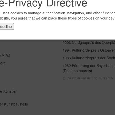
-Privacy Directive
e uses cookies to manage authentication, navigation, and other functio
Auszeichnun
ebsite, you agree that we can place these types of cookies on your dev
 decline
Empty
2006 Nordgaupreis des Oberpfä
1994 Kulturförderpreis Ostbaye
 (M.A.)
1986 Kulturförderpreis der Sta
berg
1982 Förderung der Bayerischen 
(Debütantenpreis)
Zuletzt aktualisiert: 30. Juni 2015
r Künstler
er Kunstbaustelle