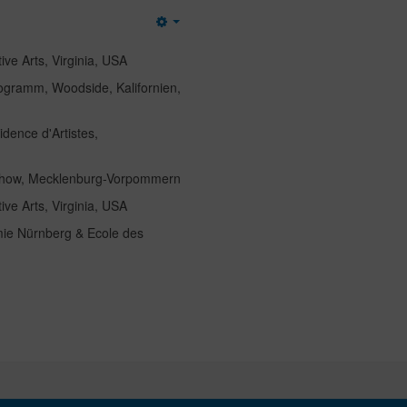
Empty
ive Arts, Virginia, USA
rogramm, Woodside, Kalifornien,
dence d'Artistes,
schow, Mecklenburg-Vorpommern
ive Arts, Virginia, USA
ie Nürnberg & Ecole des